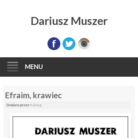
Dariusz Muszer
MENU
Skip
Efraim, krawiec
to
content
Dodane
przez
Kalong