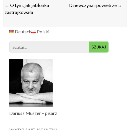
Post
←
O tym, jak jabłonka
​Dziewczyna i powietrze
→
navigation
zastrajkowała
Deutsch
Polski
Search
for:
Dariusz Muszer – pisarz