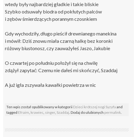
wtedy były najbardziej gładkie i takie bliskie
Szybko odsuwały biodra od pokłutych palców
i zębów śmierdzących porannym czosnkiem
Gdy wychodziły, długo pieścił drewnianego manekina
i mówił: Dziś znowu miała czarną halkę bez koronki
różowy biustonosz, czy zauważyłeś Jaszo, Jakubie
O czwartej po południu położył się na chwilę
zdążył zapytać: Czemu nie dałeś mi skończyć, Szaddaj
A już igła zszywała kawałki powietrza w nic
Ten wpis został opublikowany w kategorii
Dzieci krótszej nogi Syzyfa
and
tagged
Efraim
,
krawiec
,
singer
,
Szaddaj
. Dodaj do ulubionych
permalink
.