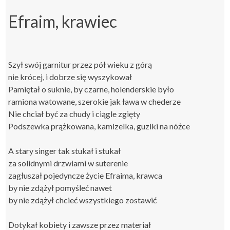
​Efraim, krawiec
Szył swój garnitur przez pół wieku z górą
nie krócej, i dobrze się wyszykował
Pamiętał o suknie, by czarne, holenderskie było
ramiona watowane, szerokie jak ława w chederze
Nie chciał być za chudy i ciągle zgięty
Podszewka prążkowana, kamizelka, guziki na nóżce
A stary singer tak stukał i stukał
za solidnymi drzwiami w suterenie
zagłuszał pojedyncze życie Efraima, krawca
by nie zdążył pomyśleć nawet
by nie zdążył chcieć wszystkiego zostawić
Dotykał kobiety i zawsze przez materiał