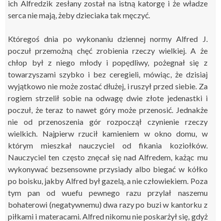
ich Alfredzik zesłany został na istną katorgę i że władze
serca nie mają, żeby dzieciaka tak męczyć.
Któregoś dnia po wykonaniu dziennej normy Alfred J.
poczuł przemożną chęć zrobienia rzeczy wielkiej. A że
chłop był z niego młody i popędliwy, pożegnał się z
towarzyszami szybko i bez ceregieli, mówiąc, że dzisiaj
wyjątkowo nie może zostać dłużej, i ruszył przed siebie. Za
rogiem strzelił sobie na odwagę dwie
złote jedenastki
i
poczuł, że teraz to nawet góry może przenosić. Jednakże
nie od przenoszenia gór rozpoczął czynienie rzeczy
wielkich. Najpierw rzucił kamieniem w okno domu, w
którym mieszkał nauczyciel od fikania koziołków.
Nauczyciel ten często znęcał się nad Alfredem, każąc mu
wykonywać bezsensowne przysiady albo biegać w kółko
po boisku, jakby Alfred był gazelą, a nie człowiekiem. Poza
tym pan od wuefu pewnego razu przylał naszemu
bohaterowi (negatywnemu) dwa razy po buzi w kantorku z
piłkami i materacami. Alfred nikomu nie poskarżył się, gdyż