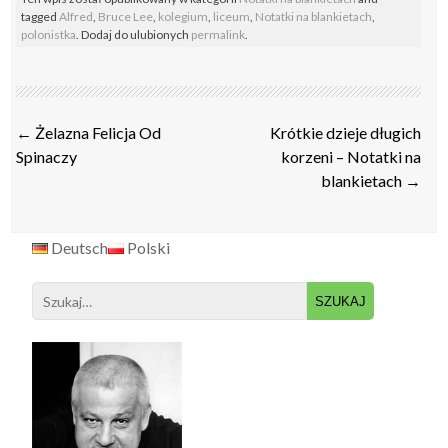
tagged
Alfred
,
Bruce Lee
,
kolegium
,
liceum
,
Notatki na blankietach
,
polonistka
. Dodaj do ulubionych
permalink
.
Post
←
Żelazna Felicja Od
Krótkie dzieje długich
navigation
Spinaczy
korzeni – Notatki na
blankietach
→
Deutsch
Polski
Search
for: