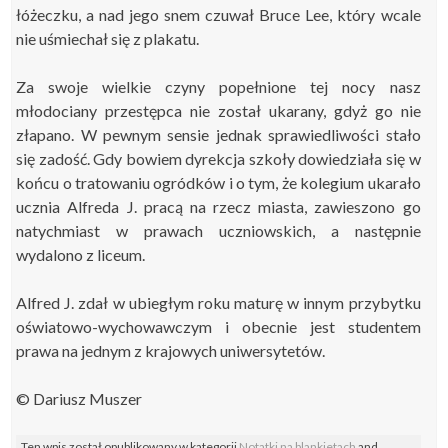
łóżeczku, a nad jego snem czuwał Bruce Lee, który wcale
nie uśmiechał się z plakatu.
Za swoje wielkie czyny popełnione tej nocy nasz
młodociany przestępca nie został ukarany, gdyż go nie
złapano. W pewnym sensie jednak sprawiedliwości stało
się zadość. Gdy bowiem dyrekcja szkoły dowiedziała się w
końcu o tratowaniu ogródków i o tym, że kolegium ukarało
ucznia Alfreda J. pracą na rzecz miasta, zawieszono go
natychmiast w prawach uczniowskich, a następnie
wydalono z liceum.
Alfred J. zdał w ubiegłym roku maturę w innym przybytku
oświatowo-wychowawczym i obecnie jest studentem
prawa na jednym z krajowych uniwersytetów.
© Dariusz Muszer
Ten wpis został opublikowany w kategorii
Notatki na blankietach
and