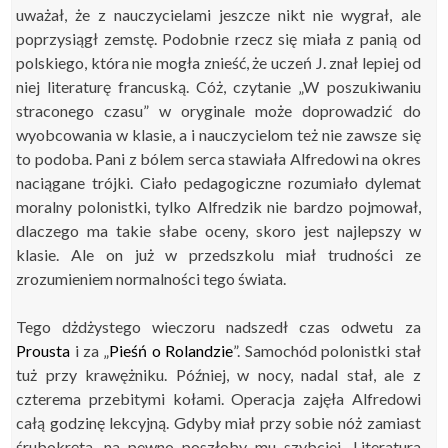
uważał, że z nauczycielami jeszcze nikt nie wygrał, ale
poprzysiągł zemstę. Podobnie rzecz się miała z panią od
polskiego, która nie mogła znieść, że uczeń J. znał lepiej od
niej literaturę francuską. Cóż, czytanie „W poszukiwaniu
straconego czasu” w oryginale może doprowadzić do
wyobcowania w klasie, a i nauczycielom też nie zawsze się
to podoba. Pani z bólem serca stawiała Alfredowi na okres
naciągane trójki. Ciało pedagogiczne rozumiało dylemat
moralny polonistki, tylko Alfredzik nie bardzo pojmował,
dlaczego ma takie słabe oceny, skoro jest najlepszy w
klasie. Ale on już w przedszkolu miał trudności ze
zrozumieniem normalności tego świata.
Tego dżdżystego wieczoru nadszedł czas odwetu za
Prousta
i za „
Pieśń o Rolandzie
”. Samochód polonistki stał
tuż przy krawężniku. Później, w nocy, nadal stał, ale z
czterema przebitymi kołami. Operacja zajęła Alfredowi
całą godzinę lekcyjną. Gdyby miał przy sobie nóż zamiast
śrubokręta, na pewno poszłoby mu szybciej. Literatura