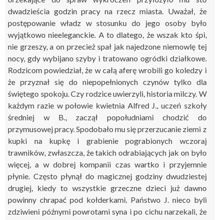
dwadzieścia godzin pracy na rzecz miasta. Uważał, że
postępowanie władz w stosunku do jego osoby było
wyjątkowo nieeleganckie. A to dlatego, że wszak kto śpi,
nie grzeszy, a on przecież spał jak najedzone niemowlę tej
nocy, gdy wybijano szyby i tratowano ogródki działkowe.
Rodzicom powiedział, że w całą aferę wrobili go koledzy i
że przyznał się do niepopełnionych czynów tylko dla
świętego spokoju. Czy rodzice uwierzyli, historia milczy. W
każdym razie w połowie kwietnia Alfred J., uczeń szkoły
średniej w B., zaczął popołudniami chodzić do
przymusowej pracy. Spodobało mu się przerzucanie ziemi z
kupki na kupkę i grabienie pograbionych wczoraj
trawników, zwłaszcza, że takich
odrabiających
jak on było
więcej, a w dobrej kompanii czas wartko i przyjemnie
płynie. Często płynął do magicznej godziny dwudziestej
drugiej, kiedy to wszystkie grzeczne dzieci już dawno
powinny chrapać pod kołderkami. Państwo J. nieco byli
zdziwieni późnymi powrotami syna i po cichu narzekali, że