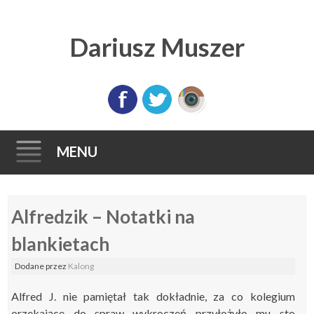
Dariusz Muszer
MENU
Skip
Alfredzik – Notatki na
to
content
blankietach
Dodane
przez
Kalong
Alfred J. nie pamiętał tak dokładnie, za co kolegium
orzekające do spraw wykroczeń przyłożyło mu sto