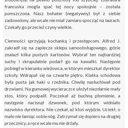
francuska mogła spać tej nocy spokojnie – została
pomszczona. Nasz bohater (negatywny) był z siebie
zadowolony, ale wcale nie miał zamiaru spocząć na laurach.
Czekały go przecież czyny wielkie.
Ciemności sprzyjają kochanką i przestępcom. Alfred J.
zakradł się na zaplecze sklepu samoobsługowego, gdzie
znalazł kilka pustych kartonów. Wybrał ten najbardziej
suchy i skrupulatnie podarł go na kawałki. Następnie
pobiegł w kierunku wieżowca, w którym mieszkał dyrektor
szkoły. Wdrapał się na czwarte piętro. Klatka schodowa
była pusta jak haki u rzeźnika. Chwilę nasłuchiwał pod
drzwiami. Na gumowej wycieraczce ułożył niezdarnie mały
stos, który podpalił. Poczekał aż buchną płomienie, a
następnie nacisnął dzwonek, pod którym widniało
nazwisko dyrektora. Nie czekał, aż ktoś wyjdzie. Uciekł, o
mało nie łamiąc sobie nóg. Zatrzymał się dopiero na drugiej
przecznicy, a ręce wcale mu nie drżały.