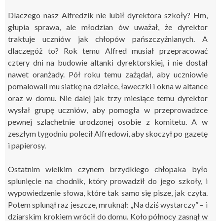
Dlaczego nasz Alfredzik nie lubił dyrektora szkoły? Hm,
głupia sprawa, ale młodzian ów uważał, że dyrektor
traktuje uczniów jak chłopów pańszczyźnianych. A
dlaczegóż to? Rok temu Alfred musiał przepracować
cztery dni na budowie altanki dyrektorskiej, i nie dostał
nawet oranżady. Pół roku temu zażądał, aby uczniowie
pomalowali mu siatkę na działce, ławeczki i okna w altance
oraz w domu. Nie dalej jak trzy miesiące temu dyrektor
wysłał grupę uczniów, aby pomogła w przeprowadzce
pewnej szlachetnie urodzonej osobie z komitetu. A w
zeszłym tygodniu polecił Alfredowi, aby skoczył po gazetę
i papierosy.
Ostatnim wielkim czynem brzydkiego chłopaka było
splunięcie na chodnik, który prowadził do jego szkoły, i
wypowiedzenie słowa, które tak samo się pisze, jak czyta.
Potem splunął raz jeszcze, mruknął: „Na dziś wystarczy” – i
dziarskim krokiem wrócił do domu. Koło północy zasnął w