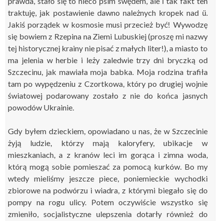
prawda, stało się to nieco
psim swędem,
ale i tak f
akt ten
t
raktuję
,
jak postawienie
dawno należnych kropek nad
ü.
Jakiś porządek w kosmosie musi przecież być!
Wywodzę
się
bowiem
z Rzepina na Ziemi Lubuskiej
(proszę mi nazwy
tej historycznej krainy nie pisać z małych liter!),
a miasto to
ma jelenia w herbie i leży zaledwie trzy dni bryczką od
Szczecinu, jak mawiała moja babka.
Moja rodzina
trafiła
tam po wy
pędzeniu
z Czortkowa,
któr
y
po drugiej wojnie
światowej podarowan
y
zostało
z nie do końca
jasnych
powodów
Ukrainie.
Gdy byłem dzieckiem, opowiadano
u nas
, że w Szczecinie
żyją ludzie, którzy mają kaloryfery, ubikacje w
mieszkaniach, a z kranów leci im
gorąca
i zimna
woda,
którą mogą sobie pomieszać za pomocą kurków
.
Bo my
w
tedy
mieliśmy
jeszcze
piece,
poniemieckie
wychodki
zbiorowe
na podwórzu i wiadra, z którymi
biegało
się do
pompy
na rogu ulicy
. Potem oczywiście
wszystko
się
zmieniło, socjalistyczne ulepszenia
dotarły również
do