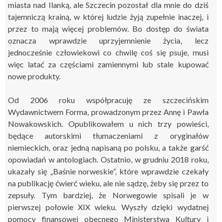
miasta nad Ilanką, ale Szczecin pozostał dla mnie do dziś
tajemniczą krainą, w której ludzie żyją zupełnie inaczej, i
przez to mają więcej problemów. Bo dostęp do świata
oznacza wprawdzie uprzyjemnienie życia, lecz
jednocześnie człowiekowi co chwilę coś się psuje, musi
więc latać za częściami zamiennymi lub stale kupować
nowe produkty.
Od 2006 roku współpracuję ze szczecińskim
Wydawnictwem Forma, prowadzonym przez Annę i Pawła
Nowakowskich. Opublikowałem u nich trzy powieści,
będące autorskimi tłumaczeniami z oryginałów
niemieckich, oraz jedną napisaną po polsku, a także garść
opowiadań w antologiach. Ostatnio, w grudniu 2018 roku,
ukazały się „Baśnie norweskie”, które wprawdzie czekały
na publikację ćwierć wieku, ale nie sądzę, żeby się przez to
zepsuły. Tym bardziej, że Norwegowie spisali je w
pierwszej połowie XIX wieku. Wyszły dzięki wydatnej
pomocy finansowej obecnego Ministerstwa Kultury i