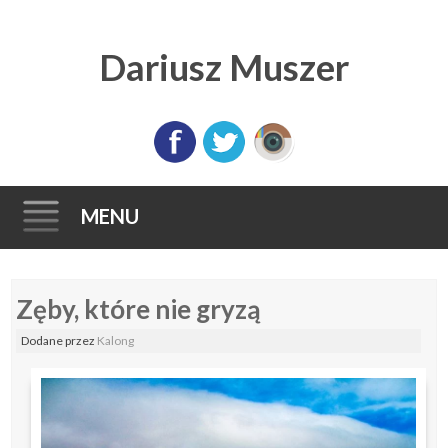
Dariusz Muszer
MENU
Skip
Zęby, które nie gryzą
to
content
Dodane
przez
Kalong