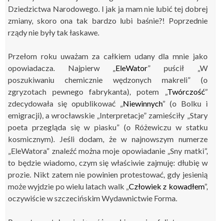
Dziedzictwa Narodowego. I jak ja mam nie lubić tej dobrej
zmiany, skoro ona tak bardzo lubi baśnie?! Poprzednie
rządy nie były tak łaskawe.
Przełom roku uważam za całkiem udany dla mnie jako
opowiadacza. Najpierw „
EleWator
” puścił „W
poszukiwaniu chemicznie wędzonych makreli” (o
zgryzotach pewnego fabrykanta), potem „
Twórczość
”
zdecydowała się opublikować „
Niewinnych
” (o Bolku i
emigracji), a wrocławskie „Interpretacje” zamieściły „Stary
poeta przegląda się w piasku” (o Różewiczu w statku
kosmicznym). Jeśli dodam, że w najnowszym numerze
„EleWatora” znaleźć można moje opowiadanie „Sny matki”,
to będzie wiadomo, czym się właściwie zajmuję: dłubię w
prozie. Nikt zatem nie powinien protestować, gdy jesienią
może wyjdzie po wielu latach walk „
Człowiek z kowadłem
”,
oczywiście w szczecińskim Wydawnictwie Forma.