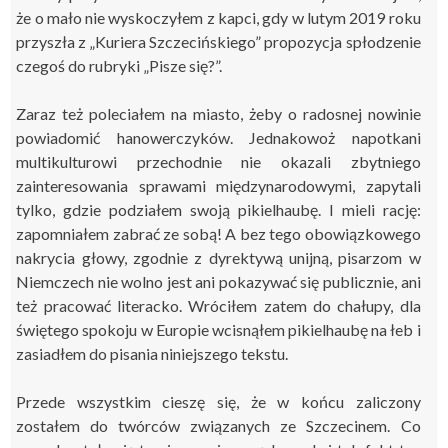
że o mało nie wyskoczyłem z kapci, gdy w lutym 2019 roku
przyszła z „Kuriera Szczecińskiego” propozycja spłodzenie
czegoś do rubryki „Pisze się?”.
Zaraz też poleciałem na miasto, żeby o radosnej nowinie
powiadomić hanowerczyków. Jednakowoż napotkani
multikulturowi przechodnie nie okazali zbytniego
zainteresowania sprawami międzynarodowymi, zapytali
tylko, gdzie podziałem swoją pikielhaubę. I mieli rację:
zapomniałem zabrać ze sobą! A
bez
tego
obowiązkowego
nakrycia głowy,
zgodnie z dyrektywą unijną,
p
isarz
om
w
Niemczech
nie
wolno
jest
ani
pokazywać się publicznie,
ani
też pracować
literacko.
Wróciłem
zatem
do
chałupy
,
dla
świętego spokoju
w Europie
wcisnąłem pikielhaubę na
łeb
i
zasiadłem do pisania
niniejszego tekstu
.
Przede wszystkim c
ieszę się, że
w końcu
zaliczony
zostałem
do twórców związanych ze Szczecinem.
Co