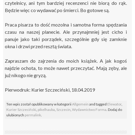
czytelnicy, ani tym bardziej recenzenci nie biorą do rąk.
Będzie więc co wydawać po śmierci. Bo gotowe są.
Praca pisarza to dość mozolna i samotna forma spędzania
czasu na naszej planecie. Ale przynajmniej jest cicho i
panuje jako taki porządek, szczególnie gdy się zamknie
okna i drzwi przed resztą świata.
Zapraszam do zajrzenia do moich książek. A jak kogoś
najdzie ochota, to może nawet przeczytać. Mają zęby, ale
już nikogo nie gryzą.
Pierwodruk: Kurier Szczeciński, 18.04.2019
Ten wpis został opublikowany w kategorii
Allgemein
and tagged
Elewator
,
Kurier Szczeciński
,
pikelhauba
,
Szczecin
,
Wydawnictwo Forma
. Dodaj do
ulubionych
permalink
.