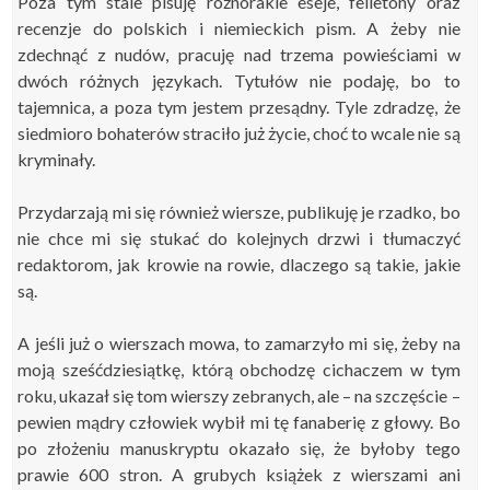
Poza tym stale pisuję różnorakie eseje, felietony oraz
recenzje do polskich i niemieckich pism. A żeby nie
zdechnąć z nudów, pracuję nad trzema powieściami w
dwóch różnych językach. Tytułów nie podaję, bo to
tajemnica, a poza tym jestem przesądny. Tyle zdradzę, że
siedmioro bohaterów straciło już życie, choć to wcale nie są
kryminały.
Przydarzają mi się również wiersze, publikuję je rzadko, bo
nie chce mi się stukać do kolejnych drzwi i tłumaczyć
redaktorom, jak krowie na rowie, dlaczego są takie, jakie
są.
A jeśli już o wierszach mowa, to zamarzyło mi się, żeby na
moją sześćdziesiątkę, którą obchodzę cichaczem w tym
roku, ukazał się tom wierszy zebranych, ale – na szczęście –
pewien mądry człowiek wybił mi tę fanaberię z głowy. Bo
po złożeniu manuskryptu okazało się, że byłoby tego
prawie 600 stron. A grubych książek z wierszami ani