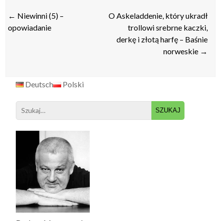
Post
←
Niewinni (5) –
O Askeladdenie, który ukradł
navigation
opowiadanie
trollowi srebrne kaczki,
derkę i złotą harfę – Baśnie
norweskie
→
Deutsch
Polski
Search
for: