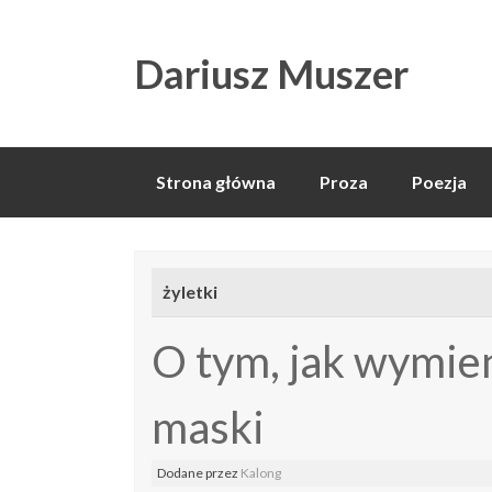
Dariusz Muszer
Skip
Strona główna
Proza
Poezja
to
content
żyletki
O tym, jak wymie
maski
Dodane
przez
Kalong