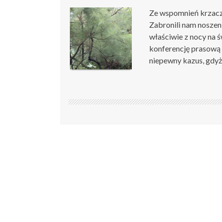
Ze wspomnień krzacz
Zabronili nam noszen
właściwie z nocy na ś
konferencję prasową i
niepewny kazus, gdyż 