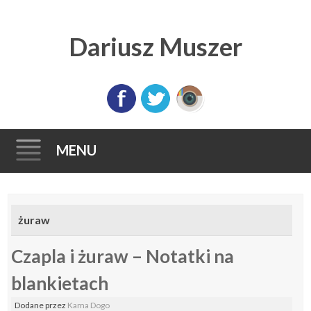
Dariusz Muszer
MENU
Skip
to
żuraw
content
Czapla i żuraw – Notatki na
blankietach
Dodane
przez
Kama Dogo