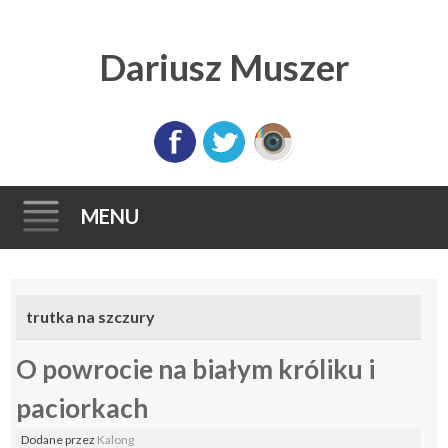
Dariusz Muszer
MENU
Skip
to
trutka na szczury
content
O powrocie na białym króliku i
paciorkach
Dodane
przez
Kalong