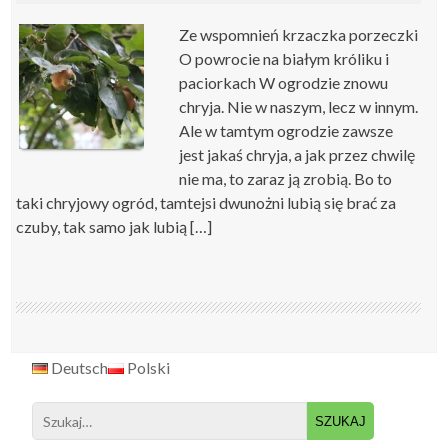
Ze wspomnień krzaczka porzeczki
O powrocie na białym króliku i
paciorkach W ogrodzie znowu
chryja. Nie w naszym, lecz w innym.
Ale w tamtym ogrodzie zawsze
jest jakaś chryja, a jak przez chwilę
nie ma, to zaraz ją zrobią. Bo to
taki chryjowy ogród, tamtejsi dwunożni lubią się brać za
czuby, tak samo jak lubią […]
Deutsch
Polski
Search
for: