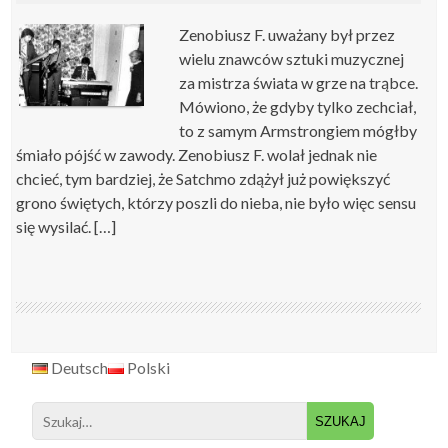
Zenobiusz F. uważany był przez
wielu znawców sztuki muzycznej
za mistrza świata w grze na trąbce.
Mówiono, że gdyby tylko zechciał,
to z samym Armstrongiem mógłby
śmiało pójść w zawody. Zenobiusz F. wolał jednak nie
chcieć, tym bardziej, że Satchmo zdążył już powiększyć
grono świętych, którzy poszli do nieba, nie było więc sensu
się wysilać. […]
Deutsch
Polski
Search
for: