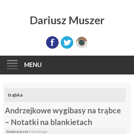
Dariusz Muszer
MENU
Skip
to
trąbka
content
Andrzejkowe wygibasy na trąbce
– Notatki na blankietach
Dodane
przez
Kama Dogo