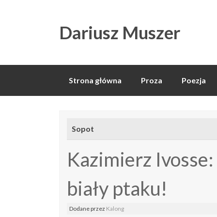
Dariusz Muszer
Skip
Strona główna
Proza
Poezja
to
content
Sopot
Kazimierz Ivosse:
biały ptaku!
Dodane
przez
Kalong