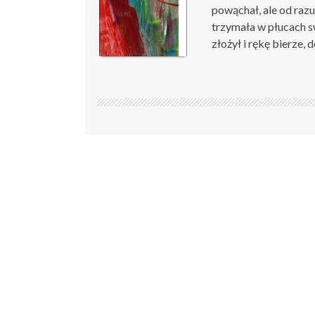
powąchał, ale od raz
trzymała w płucach s
złożył i rękę bierze, d