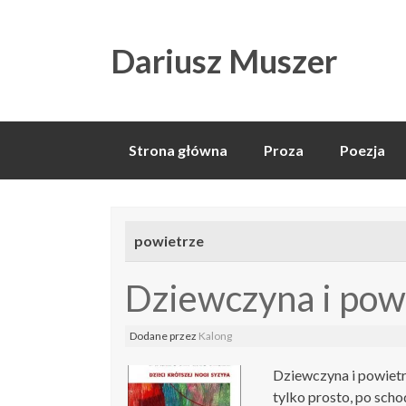
Dariusz Muszer
Skip
Strona główna
Proza
Poezja
to
content
powietrze
​Dziewczyna i pow
Dodane
przez
Kalong
​Dziewczyna i powiet
tylko prosto, po scho