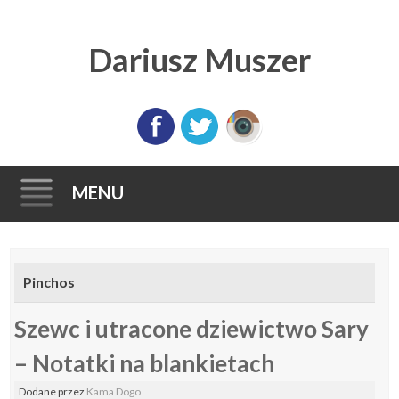
Dariusz Muszer
MENU
Skip
to
Pinchos
content
Szewc i utracone dziewictwo Sary
– Notatki na blankietach
Dodane
przez
Kama Dogo