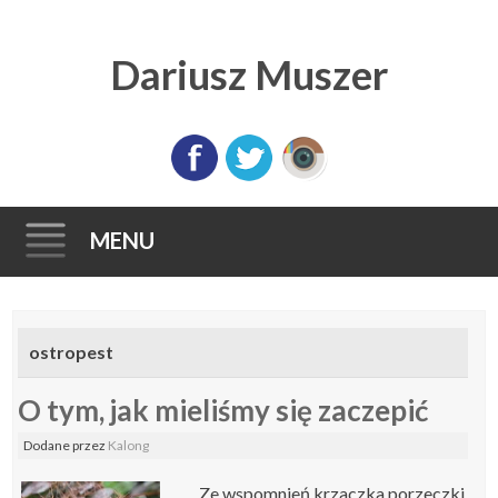
Dariusz Muszer
MENU
Skip
to
ostropest
content
O tym, jak mieliśmy się zaczepić
Dodane
przez
Kalong
Ze wspomnień krzaczka porzeczki