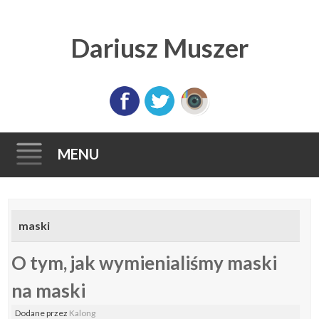
Dariusz Muszer
MENU
Skip
to
maski
content
O tym, jak wymienialiśmy maski
na maski
Dodane
przez
Kalong