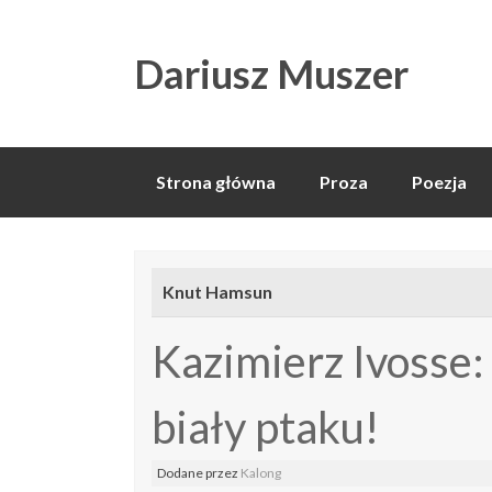
Dariusz Muszer
Skip
Strona główna
Proza
Poezja
to
content
Knut Hamsun
Kazimierz Ivosse:
biały ptaku!
Dodane
przez
Kalong