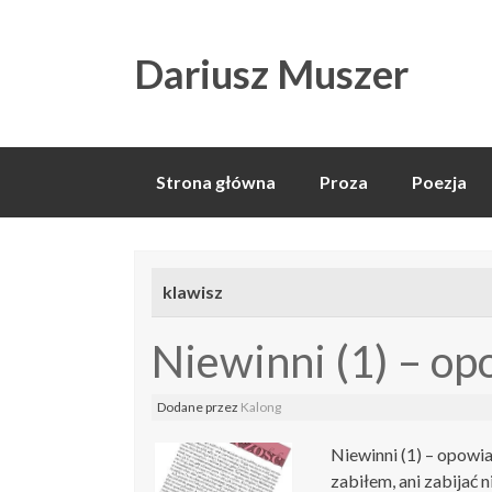
Dariusz Muszer
Skip
Strona główna
Proza
Poezja
to
content
klawisz
Niewinni (1) – o
Dodane
przez
Kalong
Niewinni (1) – opowi
zabiłem, ani zabijać 