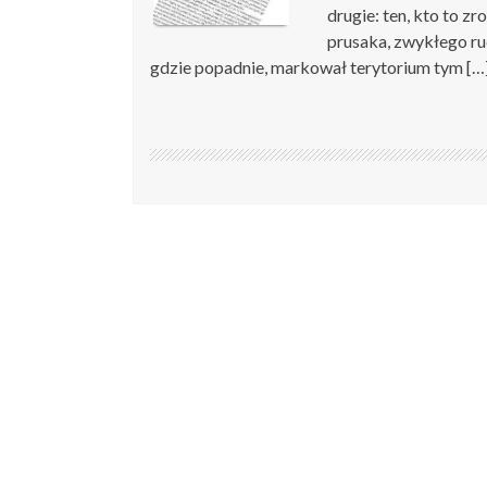
drugie: ten, kto to zr
prusaka, zwykłego rud
gdzie popadnie, markował terytorium tym […