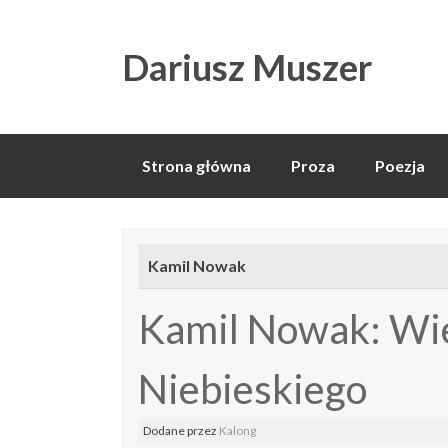
Dariusz Muszer
Skip
Strona główna
Proza
Poezja
to
content
Kamil Nowak
Kamil Nowak: Wie
Niebieskiego
Dodane
przez
Kalong