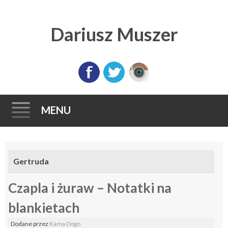
Dariusz Muszer
MENU
Skip
to
Gertruda
content
Czapla i żuraw – Notatki na
blankietach
Dodane
przez
Kama Dogo