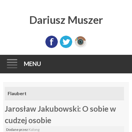
Dariusz Muszer
MENU
Skip
to
Flaubert
content
Jarosław Jakubowski: O sobie w
cudzej osobie
Dodane
przez
Kalong