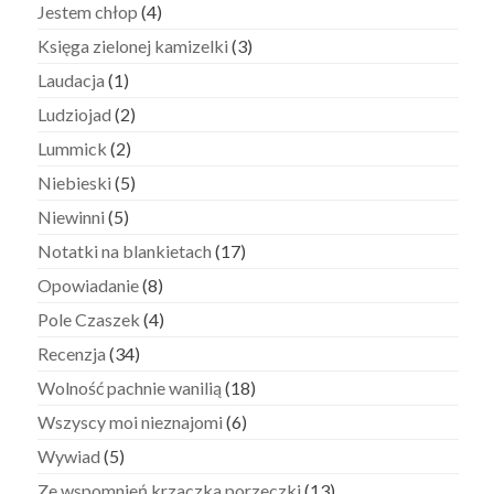
Jestem chłop
(4)
Księga zielonej kamizelki
(3)
Laudacja
(1)
Ludziojad
(2)
Lummick
(2)
Niebieski
(5)
Niewinni
(5)
Notatki na blankietach
(17)
Opowiadanie
(8)
Pole Czaszek
(4)
Recenzja
(34)
Wolność pachnie wanilią
(18)
Wszyscy moi nieznajomi
(6)
Wywiad
(5)
Ze wspomnień krzaczka porzeczki
(13)