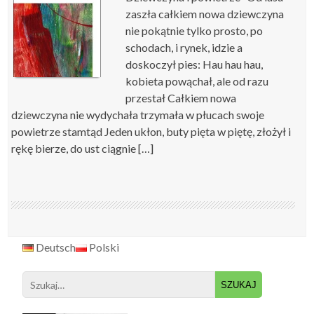
zaszła całkiem nowa dziewczyna
nie pokątnie tylko prosto, po
schodach, i rynek, idzie a
doskoczył pies: Hau hau hau,
kobieta powąchał, ale od razu
przestał Całkiem nowa
dziewczyna nie wydychała trzymała w płucach swoje
powietrze stamtąd Jeden ukłon, buty pięta w piętę, złożył i
rękę bierze, do ust ciągnie […]
Deutsch
Polski
Search
for: