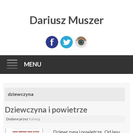
Dariusz Muszer
MENU
Skip
to
dziewczyna
content
​Dziewczyna i powietrze
Dodane
przez
Kalong
​Dziewczyna i powietrze Od lasu