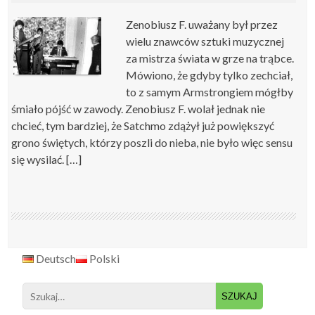
Zenobiusz F. uważany był przez
wielu znawców sztuki muzycznej
za mistrza świata w grze na trąbce.
Mówiono, że gdyby tylko zechciał,
to z samym Armstrongiem mógłby
śmiało pójść w zawody. Zenobiusz F. wolał jednak nie
chcieć, tym bardziej, że Satchmo zdążył już powiększyć
grono świętych, którzy poszli do nieba, nie było więc sensu
się wysilać. […]
Deutsch
Polski
Search
for: