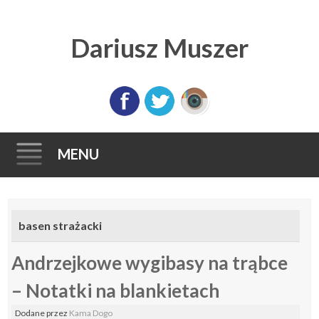
Dariusz Muszer
MENU
Skip
to
basen strażacki
content
Andrzejkowe wygibasy na trąbce
– Notatki na blankietach
Dodane
przez
Kama Dogo