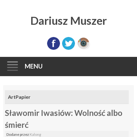
Dariusz Muszer
MENU
Skip
to
ArtPapier
content
Sławomir Iwasiów: Wolność albo
śmierć
Dodane
przez
Kalong