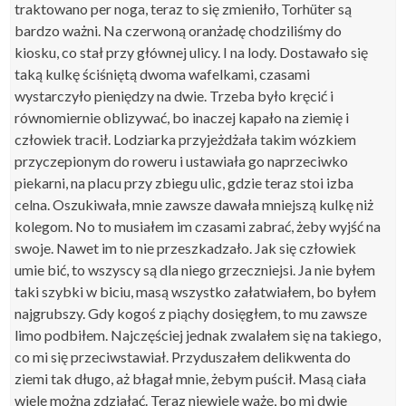
traktowano per noga, teraz to się zmieniło,
Torhüter
są
bardzo ważni. Na czerwoną oranżadę chodziliśmy do
kiosku, co stał przy głównej ulicy. I na lody. Dostawało się
taką kulkę ściśniętą dwoma wafelkami, czasami
wystarczyło pieniędzy na dwie. Trzeba było kręcić i
równomiernie oblizywać, bo inaczej kapało na ziemię i
człowiek tracił. Lodziarka przyjeżdżała takim wózkiem
przyczepionym do roweru i ustawiała go naprzeciwko
piekarni, na placu przy zbiegu ulic, gdzie teraz stoi izba
celna. Oszukiwała, mnie zawsze dawała mniejszą kulkę niż
kolegom. No to musiałem im czasami zabrać, żeby wyjść na
swoje. Nawet im to nie przeszkadzało. Jak się człowiek
umie bić, to wszyscy są dla niego grzeczniejsi. Ja nie byłem
taki szybki w biciu, masą wszystko załatwiałem, bo byłem
najgrubszy. Gdy kogoś z piąchy dosięgłem, to mu zawsze
limo podbiłem. Najczęściej jednak zwalałem się na takiego,
co mi się przeciwstawiał. Przyduszałem delikwenta do
ziemi tak długo, aż błagał mnie, żebym puścił. Masą ciała
wiele można zdziałać. Teraz niewiele ważę, bo mi dwie