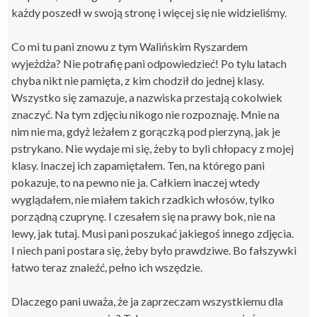
każdy poszedł w swoją stronę i więcej się nie widzieliśmy.
Co mi tu pani znowu z tym Walińskim Ryszardem
wyjeżdża? Nie potrafię pani odpowiedzieć! Po tylu latach
chyba nikt nie pamięta, z kim chodził do jednej klasy.
Wszystko się zamazuje, a nazwiska przestają cokolwiek
znaczyć. Na tym zdjęciu nikogo nie rozpoznaję. Mnie na
nim nie ma, gdyż leżałem z gorączką pod pierzyną, jak je
pstrykano. Nie wydaje mi się, żeby to byli chłopacy z mojej
klasy. Inaczej ich zapamiętałem. Ten, na którego pani
pokazuje, to na pewno nie ja. Całkiem inaczej wtedy
wyglądałem, nie miałem takich rzadkich włosów, tylko
porządną czuprynę. I czesałem się na prawy bok, nie na
lewy, jak tutaj. Musi pani poszukać jakiegoś innego zdjęcia.
I niech pani postara się, żeby było prawdziwe. Bo fałszywki
łatwo teraz znaleźć, pełno ich wszędzie.
Dlaczego pani uważa, że ja zaprzeczam wszystkiemu dla