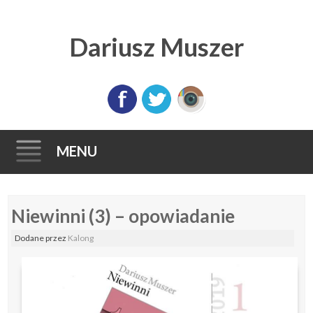
Dariusz Muszer
MENU
Skip
Niewinni (3) – opowiadanie
to
content
Dodane
przez
Kalong