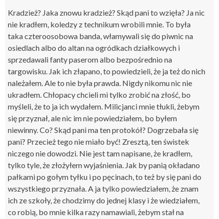
Kradzież? Jaka znowu kradzież? Skąd pani to wzięła? Ja nic
nie kradłem, koledzy z technikum wrobili mnie. To była
taka czteroosobowa banda, włamywali się do piwnic na
osiedlach albo do altan na ogródkach działkowych i
sprzedawali fanty paserom albo bezpośrednio na
targowisku. Jak ich złapano, to powiedzieli, że ja też do nich
należałem. Ale to nie była prawda. Nigdy nikomu nic nie
ukradłem. Chłopacy chcieli mi tylko zrobić na złość, bo
myśleli, że to ja ich wydałem. Milicjanci mnie tłukli, żebym
się przyznał, ale nic im nie powiedziałem, bo byłem
niewinny. Co? Skąd pani ma ten protokół? Dogrzebała się
pani? Przecież tego nie miało być! Zresztą, ten świstek
niczego nie dowodzi. Nie jest tam napisane, że kradłem,
tylko tyle, że złożyłem wyjaśnienia. Jak by panią okładano
pałkami po gołym tyłku i po pęcinach, to też by się pani do
wszystkiego przyznała. A ja tylko powiedziałem, że znam
ich ze szkoły, że chodzimy do jednej klasy i że wiedziałem,
co robią, bo mnie kilka razy namawiali, żebym stał na