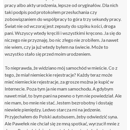
pracy albo akty urodzenia, lepsze od oryginałów. Dla nich
taki podpis pod protokołem przesłuchania czy
zobowiązaniem do współpracy to góra trzy sekundy pracy.
Świat nie od wczoraj jest zepsuty do szpiku kości, droga
pani. Wszyscy wtedy kręcili i wszystkimi kręcono. Ja się do
niczego nie przyznaję, bo nic złego nie zrobiłem. Ja nawet
nie wiem, czy ja już wtedy byłem na świecie. Może to
wszystko stało się przed moim urodzeniem.
To nieprawda, że widziano mój samochód w mieście. Co z
tego, że miał niemieckie rejestracje? Każdy teraz może
mieć niemieckie rejestracje, za grosze można je kupić w
Internecie. Poza tym ja nie mam samochodu. A gdybym
nawet miał, to bym pani na pewno o tym nie powiedział. Ale
nie mam, bo mnie nie stać. Jestem bezrobotny i dostaję
niewiele pieniędzy. Ledwo starcza mi na jedzenie.
Przyjechałem do Polski autobusem, żeby odwiedzić syna.
Ale Pawełek nie chciał się ze mną spotkać, wyrzucił mnie z