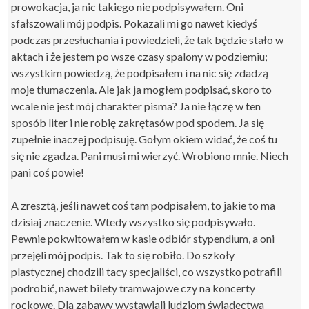
prowokacja, ja nic takiego nie podpisywałem. Oni
sfałszowali mój podpis. Pokazali mi go nawet kiedyś
podczas przesłuchania i powiedzieli, że tak będzie stało w
aktach i że jestem po wsze czasy spalony w podziemiu;
wszystkim powiedzą, że podpisałem i na nic się zdadzą
moje tłumaczenia. Ale jak ja mogłem podpisać, skoro to
wcale nie jest mój charakter pisma? Ja nie łączę w ten
sposób liter i nie robię zakrętasów pod spodem. Ja się
zupełnie inaczej podpisuję. Gołym okiem widać, że coś tu
się nie zgadza. Pani musi mi wierzyć. Wrobiono mnie. Niech
pani coś powie!
A zresztą, jeśli nawet coś tam podpisałem, to jakie to ma
dzisiaj znaczenie. Wtedy wszystko się podpisywało.
Pewnie pokwitowałem w kasie odbiór stypendium, a oni
przejęli mój podpis. Tak to się robiło. Do szkoły
plastycznej chodzili tacy specjaliści, co wszystko potrafili
podrobić, nawet bilety tramwajowe czy na koncerty
rockowe. Dla zabawy wystawiali ludziom świadectwa