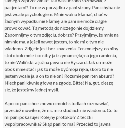
samego zaprzeczania? Tak was uczono rozmawiać z
pacjentami? To nie w porządku z pani strony. Pani chyba nie
jest wcale psychologiem. Mnie wolno kłamać, choć w
żadnym wypadku nie kłamię, ale pani nie może ciągle
prowokować. Tą metodą do niczego nie dojdziemy.
Zapomnijmy o tym zdjęciu, dobrze? Przyjmijmy, że mnie na
nim nie ma, a jeżeli nawet jestem, to nic mi o tym nie
wiadomo. Zdjęcie jest bez znaczenia. Ten mniejszy, co niby
stoi obok mnie i co niby ja trzymam rękę na jego ramieniu,
to nie Waliński, a już na pewno nie Ryszard. Jak on może
obok mnie stać i jak to może być moja ręka, skoro to nie
jestem wcale ja, a on to nie on? Rozumie pani ten absurd?
Niech pani kiwnie głową na zgodę. Bitte! Na, gut, cieszę
się, że jesteśmy jednej myśli.
A po co pani chce znowu o moich studiach rozmawiać,
przecież mówiłem, że nic mi o studiach nie wiadomo. Co tu
mi pani pokazuje? Kolejny protokół? Z teczki
współpracownika? Skąd pani to ma? Przecież to jawna