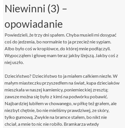
Niewinni (3) –
opowiadanie
Powiedzieli, że trzy dni spałem. Chyba musieli mi dosypać
coś do jedzenia, bo normalnie to ja przecież nie sypiam.
Albo było coś w kroplówce, do której mnie podłączyli.
Wypocząłem i głowę mam teraz jakby lżejszą. Jakby coś z
niej uszło.
Dzieciństwo? Dzieciństwo to ja miałem całkiem niezłe. W
małym miasteczku przyszedłem na świat, kupa dzieciaków
mieszkała w naszej kamienicy, poniemieckiej zresztą;
zawsze można się było z kimś na podwórku pobawić.
Najbardziej lubiłem w chowanego, w piłkę też grałem, ale
niezbyt chętnie, bo nie mieliśmy prawdziwej, ze skóry,
tylko gumową. Zwykle na bramce stałem, bo nikt nie
chciał, a mnie to nic nie robiło. Bramkarza wtedy