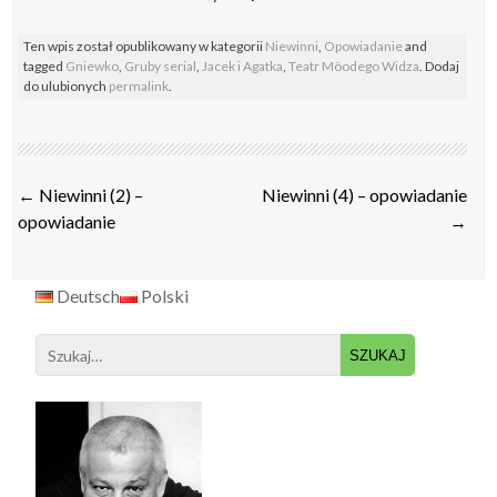
Ten wpis został opublikowany w kategorii
Niewinni
,
Opowiadanie
and
tagged
Gniewko
,
Gruby serial
,
Jacek i Agatka
,
Teatr Möodego Widza
. Dodaj
do ulubionych
permalink
.
Post
←
Niewinni (2) –
Niewinni (4) – opowiadanie
navigation
opowiadanie
→
Deutsch
Polski
Search
for: