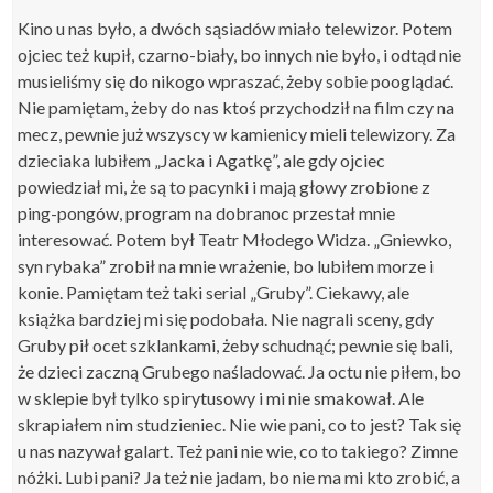
Kino u nas było, a dwóch sąsiadów miało telewizor. Potem
ojciec też kupił, czarno-biały, bo innych nie było, i odtąd nie
musieliśmy się do nikogo wpraszać, żeby sobie pooglądać.
Nie pamiętam, żeby do nas ktoś przychodził na film czy na
mecz, pewnie już wszyscy w kamienicy mieli telewizory. Za
dzieciaka lubiłem „Jacka i Agatkę”, ale gdy ojciec
powiedział mi, że są to pacynki i mają głowy zrobione z
ping-pongów, program na dobranoc przestał mnie
interesować. Potem był Teatr Młodego Widza. „Gniewko,
syn rybaka” zrobił na mnie wrażenie, bo lubiłem morze i
konie. Pamiętam też taki serial „Gruby”. Ciekawy, ale
książka bardziej mi się podobała. Nie nagrali sceny, gdy
Gruby pił ocet szklankami, żeby schudnąć; pewnie się bali,
że dzieci zaczną Grubego naśladować. Ja octu nie piłem, bo
w sklepie był tylko spirytusowy i mi nie smakował. Ale
skrapiałem nim studzieniec. Nie wie pani, co to jest? Tak się
u nas nazywał galart. Też pani nie wie, co to takiego? Zimne
nóżki. Lubi pani? Ja też nie jadam, bo nie ma mi kto zrobić, a