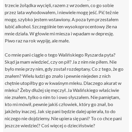
trzecie żołądka wycięli, razem z wrzodem, co go sobie
przez lata wyhodowałem, i niewiele mogę jeść. Pić też nie
mogę, szybko jestem wstawiony. A poza tym przestałem
lubić alkohol. Szczególnie ten wysokoprocentowy źle na
mnie działa. W głowie mi miesza i wpadam w depresję.
Piwo raz na rok wypiję, ale małe.
Co mnie pani ciągle o tego Walińskiego Ryszarda pyta?
Skąd ja mam wiedzieć, czy on pił? Ja z nim nie piłem. Nie
było mnie przy nim, gdy został rozdeptany. Co z tego, że go
znałem? Wielu ludzi go znało i pewnie niejeden z nich
chętnie utopiłby go w kwaśnym mleku. Dlaczego akurat w
mleku? Żeby dłużej się męczył. Ja Walińskiego właściwie
nie znałem, tylko o nim to i owo słyszałem. Nie pamiętam,
kto mi mówił, pewnie jakiś człowiek, który go znał, bo
jakżeby inaczej. Jak się pani będzie dalej upierała, to do
niczego nie dojdziemy. Nie upiera się pani? To co chce pani
jeszcze wiedzieć? Coś więcej o dzieciństwie?