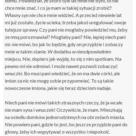
domu. Powiedział, że skoro tyle lat mnie nie było, to nie
chce mnie znać. I co ja mam w takiej sytuacji zrobić?
Własny syn nie chce mnie widzieć. A przecież niewiele lat
mi już zostało, życie ucieka, trzeba jakoś uregulować swoje
tutejsze sprawy. Czy pani nie mogłaby powiedzieć mu, żeby
ze mną porozmawiał? Mogłaby pani? Nie, lepiej niech pani
nic nie mówi, bo jak to będzie, gdy on przyjdzie i zobaczy
mnie w takim stanie. W dodatku w nieodpowiednim
miejscu. Nie, dopiero jak wyjdę, to się z nim spotkam. Na
pewno mi nie odmówi. I może nawet pozwoli zobaczyć
wnuczki. Bo musi pani wiedzieć, że on ma dwie córki, ale
imion za nic nie mogę sobie przypomnieć. To są takie
nowoczesne imiona, jakie się teraz dzieciom nadaje.
Niech pani nie mówi takich strasznych rzeczy, że ja wcale
nie mam syna i wnuczek! Oczywiście, że mam. Mieszkają
na osiedlu domków jednorodzinnych na obrzeżach miasta.
Nie powiem pani, gdzie to jest, bo jeszcze przyjdzie pani do
głowy, żeby ich wypytywać o wszystko i niepokoić.