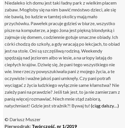
Niedaleko ich domu jest taki ładny park z wielkim placem
zabaw. Mogłoby się na nim bawić mnóstwo dzieci, ale się
nie bawią, bo ludzie w tamtej okolicy mają mało
przychówku. Pawełek pracuje gdzieś w biurze, wszystko
pisze na komputerze, a jego żona jest piękną blondynką i
zajmuje się domem, codziennie gotuje smaczne obiady. Ich
córki chodzą do szkoły, a gdy wracają po lekcjach, to obiad
jest na stole. Oni są szczęśliwą rodziną. Weekendy
spędzają nad jeziorem albo w lesie, a na urlopy latają do
ciepłych krajów. Dziwię się, że pani tego wszystkiego nie
wie. Inne rzeczy powyszukiwała pani z mojego życia, a te
oczywiste i ważne jakoś pani umknęły. Czy pani potrafi
wyciągać z życia ludzkiego wyłącznie same kłamstwa? Nie
zależy pani na prawdzie? Jeśli tak jest, to ja nie zamierzam z
panią więcej rozmawiać. Niech mnie stąd zabiorą,
natychmiast! Gdzie jest strażnik?! Bywaj tu!
(ciąg dalszy…)
© Dariusz Muszer
Pierwodruk:
Twórczość, nr 1/2019