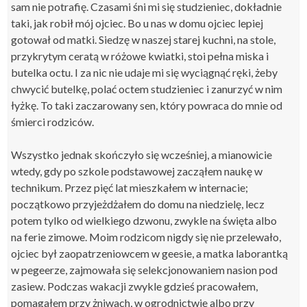
sam nie potrafię. Czasami śni mi się studzieniec, dokładnie
taki, jak robił mój ojciec. Bo u nas w domu ojciec lepiej
gotował od matki. Siedzę w naszej starej kuchni, na stole,
przykrytym ceratą w różowe kwiatki, stoi pełna miska i
butelka octu. I za nic nie udaje mi się wyciągnąć ręki, żeby
chwycić butelkę, polać octem studzieniec i zanurzyć w nim
łyżkę. To taki zaczarowany sen, który powraca do mnie od
śmierci rodziców.
Wszystko jednak skończyło się wcześniej, a mianowicie
wtedy, gdy po szkole podstawowej zacząłem naukę w
technikum. Przez pięć lat mieszkałem w internacie;
początkowo przyjeżdżałem do domu na niedzielę, lecz
potem tylko od wielkiego dzwonu, zwykle na święta albo
na ferie zimowe. Moim rodzicom nigdy się nie przelewało,
ojciec był zaopatrzeniowcem w geesie, a matka laborantką
w pegeerze, zajmowała się selekcjonowaniem nasion pod
zasiew. Podczas wakacji zwykle gdzieś pracowałem,
pomagałem przy żniwach, w ogrodnictwie albo przy