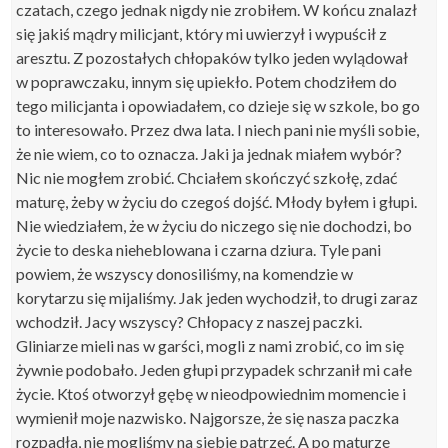
czatach, czego jednak nigdy nie zrobiłem. W końcu znalazł
się jakiś mądry milicjant, który mi uwierzył i wypuścił z
aresztu. Z pozostałych chłopaków tylko jeden wylądował
w poprawczaku, innym się upiekło. Potem chodziłem do
tego milicjanta i opowiadałem, co dzieje się w szkole, bo go
to interesowało. Przez dwa lata. I niech pani nie myśli sobie,
że nie wiem, co to oznacza. Jaki ja jednak miałem wybór?
Nic nie mogłem zrobić. Chciałem skończyć szkołę, zdać
maturę, żeby w życiu do czegoś dojść. Młody byłem i głupi.
Nie wiedziałem, że w życiu do niczego się nie dochodzi, bo
życie to deska nieheblowana i czarna dziura. Tyle pani
powiem, że wszyscy donosiliśmy, na komendzie w
korytarzu się mijaliśmy. Jak jeden wychodził, to drugi zaraz
wchodził. Jacy wszyscy? Chłopacy z naszej paczki.
Gliniarze mieli nas w garści, mogli z nami zrobić, co im się
żywnie podobało. Jeden głupi przypadek schrzanił mi całe
życie. Ktoś otworzył gębę w nieodpowiednim momencie i
wymienił moje nazwisko. Najgorsze, że się nasza paczka
rozpadła, nie mogliśmy na siebie patrzeć. A po maturze