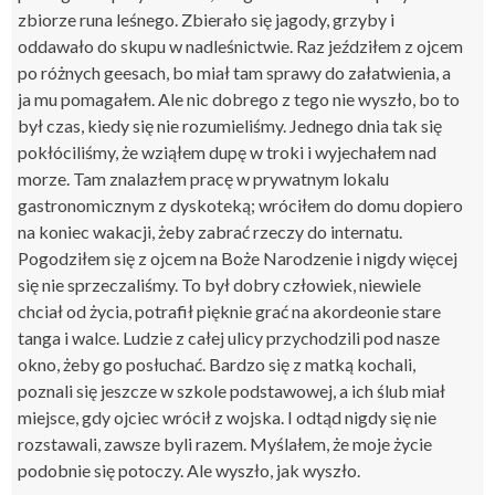
zbiorze runa leśnego. Zbierało się jagody, grzyby i
oddawało do skupu w nadleśnictwie. Raz jeździłem z ojcem
po różnych geesach, bo miał tam sprawy do załatwienia, a
ja mu pomagałem. Ale nic dobrego z tego nie wyszło, bo to
był czas, kiedy się nie rozumieliśmy. Jednego dnia tak się
pokłóciliśmy, że wziąłem dupę w troki i wyjechałem nad
morze. Tam znalazłem pracę w prywatnym lokalu
gastronomicznym z dyskoteką; wróciłem do domu dopiero
na koniec wakacji, żeby zabrać rzeczy do internatu.
Pogodziłem się z ojcem na Boże Narodzenie i nigdy więcej
się nie sprzeczaliśmy. To był dobry człowiek, niewiele
chciał od życia, potrafił pięknie grać na akordeonie stare
tanga i walce. Ludzie z całej ulicy przychodzili pod nasze
okno, żeby go posłuchać. Bardzo się z matką kochali,
poznali się jeszcze w szkole podstawowej, a ich ślub miał
miejsce, gdy ojciec wrócił z wojska. I odtąd nigdy się nie
rozstawali, zawsze byli razem. Myślałem, że moje życie
podobnie się potoczy. Ale wyszło, jak wyszło.