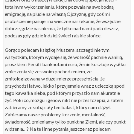
totalnym wykorzenieniu, które pozwala na swobodną
emigrację, na plucie na własną Ojczyznę, gdy coś mi
osobiście nie pasuje i na wieczne narzekanie, że wszędzie
dobrze, gdzie nas nie ma, że tylko nad nami pada deszcz,
podczas gdy gdzie indziej świeci rajskie słońce.
Gorąco polecam książkę Muszera, szczególnie tym
wszystkim, którym wydaje się, że wolność pachnie wanilią,
proszkiem Persil i banknotami euro, że nie kosztuje wysiłku
zmierzenia się ze swoim pochodzeniem, ze
zmitologizowaną w dużej mierze przeszłością, że
przychodzi łatwo, lekko i przyjemnie wraz z ucieczką spod
tego kawałka nieba, pod którym przyszło nam akuratnie
żyć. Póki co, mózgu i genów nikt nie przeszczepia, a zatem
zabieramy ze sobą cały ten balast, który nam ciążył.
Zabieramy nasze problemy, korzenie, mentalność,
świadomość, zmieniamy tylko punkt na Ziemi, ale czy punkt
widzenia…? Na te i inne pytania jeszcze raz polecam