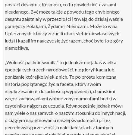
postaci desantu z Kosmosu, co tu powiedzieć, czasami
nieudanego. Być może także z powodu tego chybionego
desantu zaistniały w przeszłości i trwają do dzisiaj waśnie
pomiędzy Polakami, Żydami i Niemcami. Może to wina
Upierzonych, którzy zrzucili obok siebie niewłaściwych
ludzi i kazali im nauczyć się żyć razem, choć było to z góry
niemożliwe.
„Wolność pachnie wanilią” to jednakże nie jakaś wielka
epopeja tych trzech narodowości, nie gloryfikacja lub
poniżanie którejkolwiek z nich. To po prostu komiczna
historia poplątanego życia faceta, który swoim
nieokrzesaniem, dosadnością wypowiedzi, chamskimi
wręcz zachowaniami wobec żony momentami budzi w
czytelniku najgorsze uczucia. Równocześnie jednak mówi
nam wiele o nas samych, o naszym stosunku do innych nacji,
o ciągłym napiętnowaniu naszej świadomości przez
peerelowską przeszłość, o naleciałościach z tamtych
czasów oraz o naszej wielkiej, narodowej specjalności –