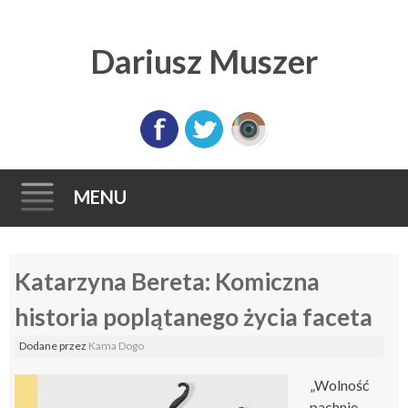
Dariusz Muszer
MENU
Skip
Katarzyna Bereta: Komiczna
to
content
historia poplątanego życia faceta
Dodane
przez
Kama Dogo
„Wolność
pachnie