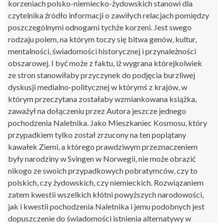
korzeniach polsko-niemiecko-żydowskich stanowi dla
czytelnika źródło informacji o zawiłych relacjach pomiędzy
poszczególnymi odnogami tychże korzeni. Jest swego
rodzaju polem, na którym toczy się bitwa genów, kultur,
mentalności, świadomości historycznej i przynależności
obszarowej. I być może z faktu, iż wygrana którejkolwiek
ze stron stanowiłaby przyczynek do podjęcia burzliwej
dyskusji medialno-politycznej w którymś z krajów, w
którym przeczytana zostałaby wzmiankowana książka,
zaważył na dołączeniu przez Autora jeszcze jednego
pochodzenia Naletnika. Jako Mieszkaniec Kosmosu, który
przypadkiem tylko został zrzucony na ten poplątany
kawałek Ziemi, a którego prawdziwym przeznaczeniem
były narodziny w Svingen w Norwegii, nie może obrazić
nikogo ze swoich przypadkowych pobratymców, czy to
polskich, czy żydowskich, czy niemieckich. Rozwiązaniem
zatem kwestii wszelkich kłótni powyższych narodowości,
jak i kwestii pochodzenia Naletnika i jemu podobnych jest
dopuszczenie do świadomości istnienia alternatywy w