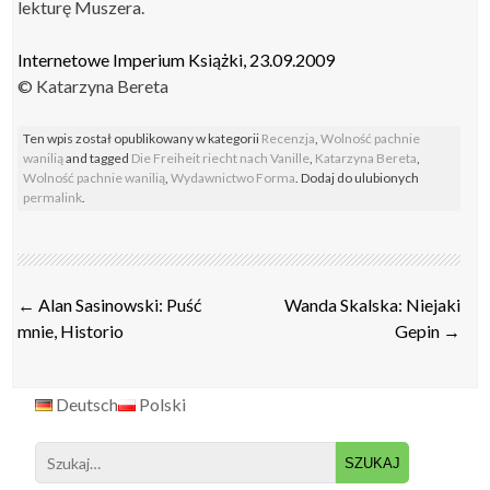
lekturę Muszera.
Internetowe Imperium Książki, 23.09.2009
© Katarzyna Bereta
Ten wpis został opublikowany w kategorii
Recenzja
,
Wolność pachnie
wanilią
and tagged
Die Freiheit riecht nach Vanille
,
Katarzyna Bereta
,
Wolność pachnie wanilią
,
Wydawnictwo Forma
. Dodaj do ulubionych
permalink
.
Post
←
Alan Sasinowski: Puść
Wanda Skalska: Niejaki
navigation
mnie, Historio
Gepin
→
Deutsch
Polski
Search
for: