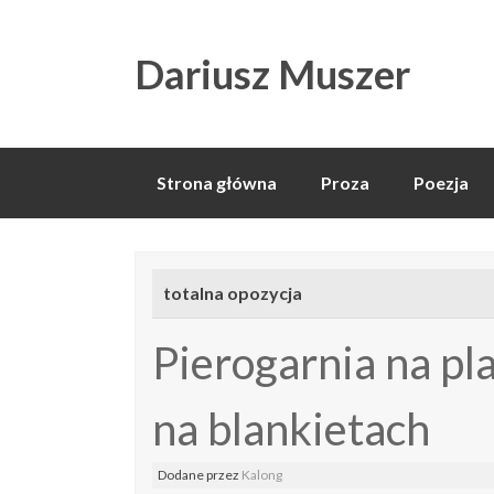
Dariusz Muszer
Skip
Strona główna
Proza
Poezja
to
content
totalna opozycja
Pierogarnia na pl
na blankietach
Dodane
przez
Kalong