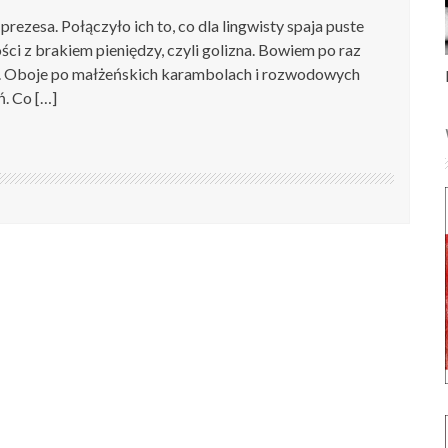
rezesa. Połączyło ich to, co dla lingwisty spaja puste
ści z brakiem pieniędzy, czyli golizna. Bowiem po raz
tów. Oboje po małżeńskich karambolach i rozwodowych
ń. Co […]