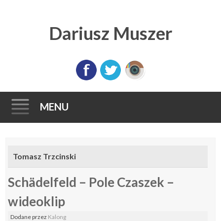
Dariusz Muszer
MENU
Skip
to
Tomasz Trzcinski
content
Schädelfeld – Pole Czaszek –
wideoklip
Dodane
przez
Kalong