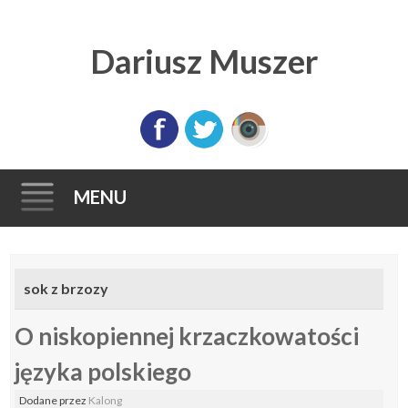
Dariusz Muszer
MENU
Skip
to
sok z brzozy
content
O niskopiennej krzaczkowatości
języka polskiego
Dodane
przez
Kalong