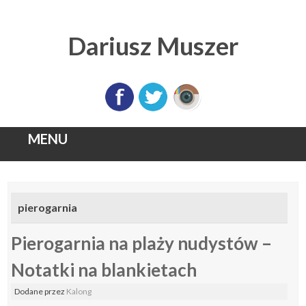
Dariusz Muszer
MENU
Skip
to
pierogarnia
content
Pierogarnia na plaży nudystów –
Notatki na blankietach
Dodane
przez
Kalong