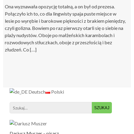
Ona wyznawała opozycję totalną, a on był od prezesa.
Połączyło ich to, co dla lingwisty spaja puste miejsce w
lesie po wyrębie i barokowe piękności z brakiem pieniędzy,
czyli golizna. Bowiem po raz pierwszy otarli się o siebie na
plaży nudystów. Oboje po małżeńskich karambolach i
rozwodowych stłuczkach, oboje z przeszłością i bez
złudzeń. Co […]
Deutsch
Polski
Search
for:
Dariusz Muszer – pisarz