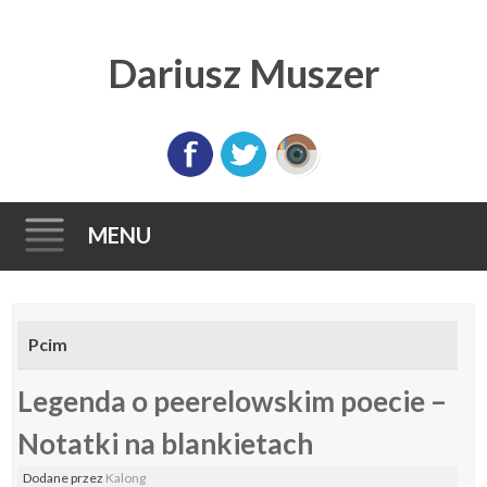
Dariusz Muszer
MENU
Skip
to
Pcim
content
Legenda o peerelowskim poecie –
Notatki na blankietach
Dodane
przez
Kalong