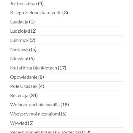
Jestem chłop
(4)
Księga zielonej kamizelki
(3)
Laudacja
(1)
Ludziojad
(2)
Lummick
(2)
Niebieski
(5)
Niewinni
(5)
Notatki na blankietach
(17)
Opowiadanie
(8)
Pole Czaszek
(4)
Recenzja
(34)
Wolność pachnie wanilią
(18)
Wszyscy moi nieznajomi
(6)
Wywiad
(5)
Ze wspomnień krzaczka porzeczki
(13)