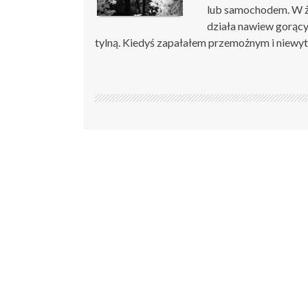
lub samochodem. W ża
działa nawiew gorący,
tylną. Kiedyś zapałałem przemożnym i niewy