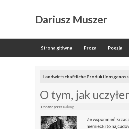
Dariusz Muszer
Skip
Strona główna
Proza
Poezja
to
content
Landwirtschaftliche Produktionsgenos
O tym, jak uczyłe
Dodane
przez
Kalong
Ze wspomnień krzacz
niemiecki to najcudow