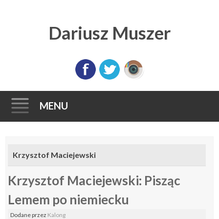
Dariusz Muszer
MENU
Skip
to
Krzysztof Maciejewski
content
Krzysztof Maciejewski: Pisząc
Lemem po niemiecku
Dodane
przez
Kalong