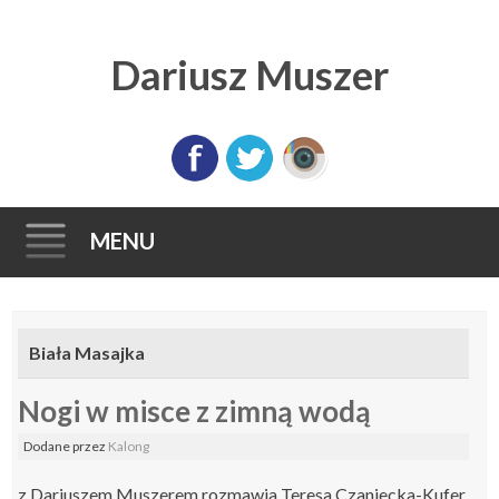
Dariusz Muszer
MENU
Skip
to
Biała Masajka
content
Nogi w misce z zimną wodą
Dodane
przez
Kalong
z Dariuszem Muszerem rozmawia Teresa Czaniecka-Kufer